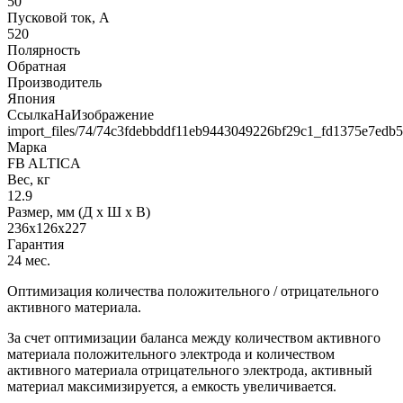
50
Пусковой ток, А
520
Полярность
Обратная
Производитель
Япония
СсылкаНаИзображение
import_files/74/74c3fdebbddf11eb9443049226bf29c1_fd1375e7edb
Марка
FB ALTICA
Вес, кг
12.9
Размер, мм (Д x Ш x В)
236x126x227
Гарантия
24 мес.
Оптимизация количества положительного / отрицательного
активного материала.
За счет оптимизации баланса между количеством активного
материала положительного электрода и количеством
активного материала отрицательного электрода, активный
материал максимизируется, а емкость увеличивается.