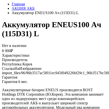
Главная
АКЦИЯ АКБ
Аккумулятор ENEUS100 Ач (115D31) L
Аккумулятор ENEUS100 Ач
(115D31) L
Нет в наличии
8 900₽
Характеристики
Производитель
Республика Корея
СсылкаНаИзображение
import_files/96/96b3517ac5f011ec945f049226bf29c1_96b3517bc5f
Гарантия
Гарантия 6 мес.
Аккумуляторные батареи ENEUS производятся BOST
Holdings DTR Corporation (Ю.Корея). Эта компания занимает
одно из лидирующих мест среди южнокорейских
производителей АКБ и выпускает широкий спектр
автомобильных аккумуляторов. Модельный ряд компании