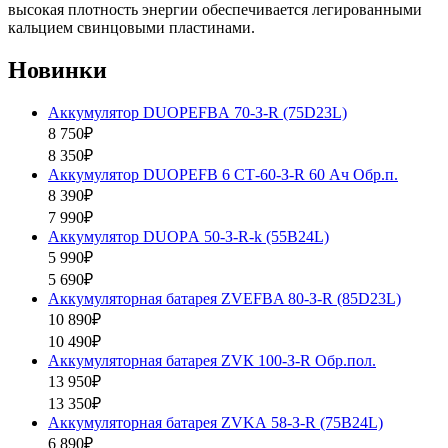
высокая плотность энергии обеспечивается легированными
кальцием свинцовыми пластинами.
Новинки
Аккумулятор DUOPEFBА 70-З-R (75D23L)
8 750₽
8 350₽
Аккумулятор DUOPEFB 6 СТ-60-З-R 60 Ач Обр.п.
8 390₽
7 990₽
Аккумулятор DUOPА 50-З-R-k (55B24L)
5 990₽
5 690₽
Аккумуляторная батарея ZVEFBA 80-З-R (85D23L)
10 890₽
10 490₽
Аккумуляторная батарея ZVК 100-З-R Обр.пол.
13 950₽
13 350₽
Аккумуляторная батарея ZVKА 58-З-R (75B24L)
6 890₽