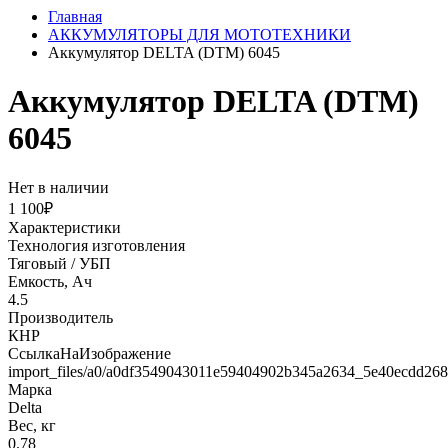
Главная
АККУМУЛЯТОРЫ ДЛЯ МОТОТЕХНИКИ
Аккумулятор DELTA (DTM) 6045
Аккумулятор DELTA (DTM)
6045
Нет в наличии
1 100₽
Характеристики
Технология изготовления
Тяговый / УБП
Емкость, Ач
4.5
Производитель
КНР
СсылкаНаИзображение
import_files/a0/a0df3549043011e59404902b345a2634_5e40ecdd26
Марка
Delta
Вес, кг
0.78