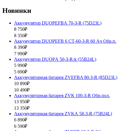
Новинки
Аккумулятор DUOPEFBА 70-З-R (75D23L)
8 750₽
8 350₽
Аккумулятор DUOPEFB 6 СТ-60-З-R 60 Ач Обр.п.
8 390₽
7 990₽
Аккумулятор DUOPА 50-З-R-k (55B24L)
5 990₽
5 690₽
Аккумуляторная батарея ZVEFBA 80-З-R (85D23L)
10 890₽
10 490₽
Аккумуляторная батарея ZVК 100-З-R Обр.пол.
13 950₽
13 350₽
Аккумуляторная батарея ZVKА 58-З-R (75B24L)
6 890₽
6 590₽