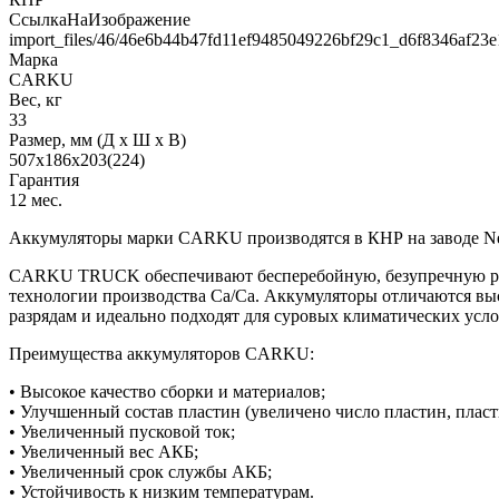
СсылкаНаИзображение
import_files/46/46e6b44b47fd11ef9485049226bf29c1_d6f8346af23e
Марка
CARKU
Вес, кг
33
Размер, мм (Д x Ш x В)
507х186х203(224)
Гарантия
12 мес.
Аккумуляторы марки CARKU производятся в КНР на заводе Ne
CARKU TRUCK обеспечивают бесперебойную, безупречную раб
технологии производства Са/Ca. Аккумуляторы отличаются вы
разрядам и идеально подходят для суровых климатических усл
Преимущества аккумуляторов CARKU:
• Высокое качество сборки и материалов;
• Улучшенный состав пластин (увеличено число пластин, плас
• Увеличенный пусковой ток;
• Увеличенный вес АКБ;
• Увеличенный срок службы АКБ;
• Устойчивость к низким температурам.