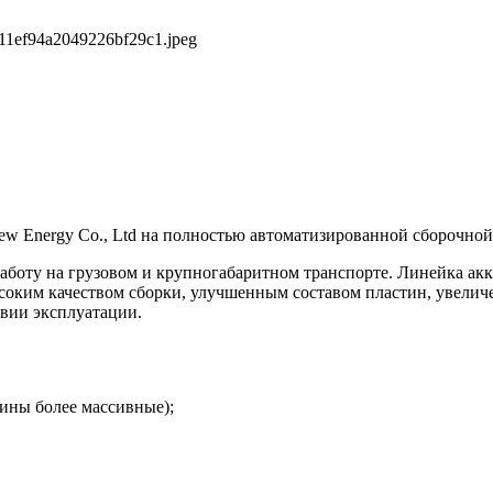
11ef94a2049226bf29c1.jpeg
w Energy Co., Ltd на полностью автоматизированной сборочно
оту на грузовом и крупногабаритном транспорте. Линейка а
соким качеством сборки, улучшенным составом пластин, увелич
овии эксплуатации.
тины более массивные);