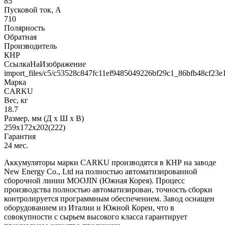
85
Пусковой ток, А
710
Полярность
Обратная
Производитель
КНР
СсылкаНаИзображение
import_files/c5/c53528c847fc11ef9485049226bf29c1_86bfb48cf23e
Марка
CARKU
Вес, кг
18.7
Размер, мм (Д x Ш x В)
259х172х202(222)
Гарантия
24 мес.
Аккумуляторы марки CARKU производятся в КНР на заводе
New Energy Co., Ltd на полностью автоматизированной
сборочной линии MOOJIN (Южная Корея). Процесс
производства полностью автоматизирован, точность сборки
контролируется программным обеспечением. Завод оснащен
оборудованием из Италии и Южной Кореи, что в
совокупности с сырьем высокого класса гарантирует