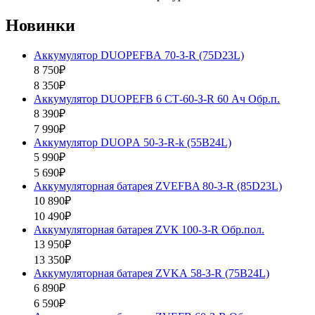
Новинки
Аккумулятор DUOPEFBА 70-З-R (75D23L)
8 750₽
8 350₽
Аккумулятор DUOPEFB 6 СТ-60-З-R 60 Ач Обр.п.
8 390₽
7 990₽
Аккумулятор DUOPА 50-З-R-k (55B24L)
5 990₽
5 690₽
Аккумуляторная батарея ZVEFBA 80-З-R (85D23L)
10 890₽
10 490₽
Аккумуляторная батарея ZVК 100-З-R Обр.пол.
13 950₽
13 350₽
Аккумуляторная батарея ZVKА 58-З-R (75B24L)
6 890₽
6 590₽