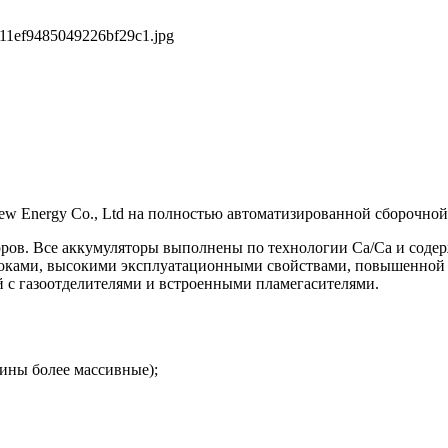
211ef9485049226bf29c1.jpg
w Energy Co., Ltd на полностью автоматизированной сборочно
. Все аккумуляторы выполнены по технологии Са/Са и содержа
токами, высокими эксплуатационными свойствами, повышенной
 с газоотделителями и встроенными пламегасителями.
тины более массивные);