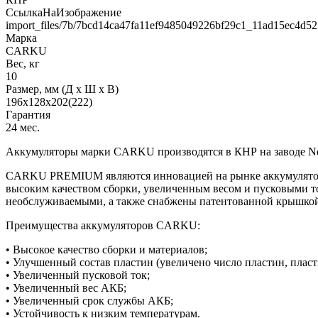
СсылкаНаИзображение
import_files/7b/7bcd14ca47fa11ef9485049226bf29c1_11ad15ec4d5
Марка
CARKU
Вес, кг
10
Размер, мм (Д x Ш x В)
196х128х202(222)
Гарантия
24 мес.
Аккумуляторы марки CARKU производятся в КНР на заводе Ne
CARKU PREMIUM являются инновацией на рынке аккумуляторов
высоким качеством сборки, увеличенным весом и пусковыми 
необслуживаемыми, а также снабжены патентованной крышкой
Преимущества аккумуляторов CARKU:
• Высокое качество сборки и материалов;
• Улучшенный состав пластин (увеличено число пластин, плас
• Увеличенный пусковой ток;
• Увеличенный вес АКБ;
• Увеличенный срок службы АКБ;
• Устойчивость к низким температурам.