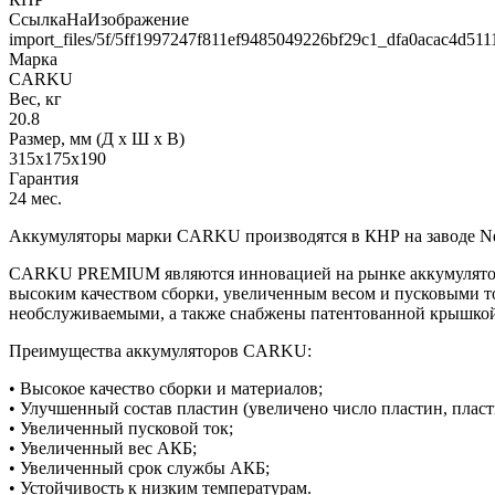
СсылкаНаИзображение
import_files/5f/5ff1997247f811ef9485049226bf29c1_dfa0acac4d51
Марка
CARKU
Вес, кг
20.8
Размер, мм (Д x Ш x В)
315x175x190
Гарантия
24 мес.
Аккумуляторы марки CARKU производятся в КНР на заводе Ne
CARKU PREMIUM являются инновацией на рынке аккумуляторов
высоким качеством сборки, увеличенным весом и пусковыми 
необслуживаемыми, а также снабжены патентованной крышкой
Преимущества аккумуляторов CARKU:
• Высокое качество сборки и материалов;
• Улучшенный состав пластин (увеличено число пластин, плас
• Увеличенный пусковой ток;
• Увеличенный вес АКБ;
• Увеличенный срок службы АКБ;
• Устойчивость к низким температурам.