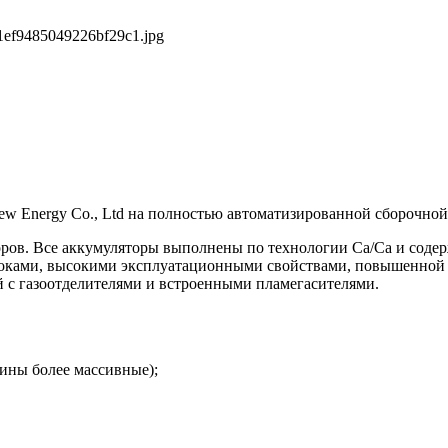
11ef9485049226bf29c1.jpg
w Energy Co., Ltd на полностью автоматизированной сборочно
. Все аккумуляторы выполнены по технологии Са/Са и содержа
токами, высокими эксплуатационными свойствами, повышенной
 с газоотделителями и встроенными пламегасителями.
тины более массивные);