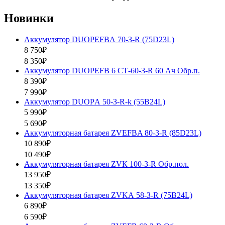
Новинки
Аккумулятор DUOPEFBА 70-З-R (75D23L)
8 750₽
8 350₽
Аккумулятор DUOPEFB 6 СТ-60-З-R 60 Ач Обр.п.
8 390₽
7 990₽
Аккумулятор DUOPА 50-З-R-k (55B24L)
5 990₽
5 690₽
Аккумуляторная батарея ZVEFBA 80-З-R (85D23L)
10 890₽
10 490₽
Аккумуляторная батарея ZVК 100-З-R Обр.пол.
13 950₽
13 350₽
Аккумуляторная батарея ZVKА 58-З-R (75B24L)
6 890₽
6 590₽