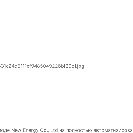
631c24d5111ef9485049226bf29c1.jpg
оде New Energy Co., Ltd на полностью автоматизиров