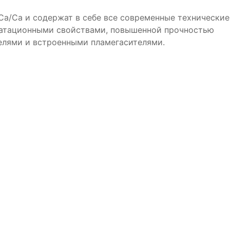
а/Са и содержат в себе все современные технические
уатационными свойствами, повышенной прочностью
елями и встроенными пламегасителями.
яторная батарея
Аккумуляторная батарея ZVК
80-З-R (85D23L)
100-З-R Обр.пол.
13 950₽