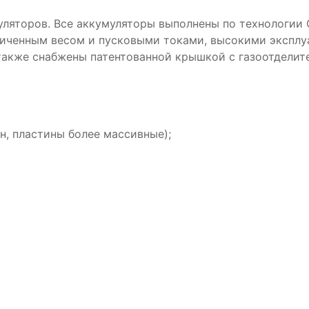
яторов. Все аккумуляторы выполнены по технологии С
личенным весом и пусковыми токами, высокими экспл
также снабжены патентованной крышкой с газоотделит
н, пластины более массивные);
B 6
Аккумулятор DUOPА 50-З-R-
Аккумул
п.
k (55B24L)
ZVEFBA 
5 990₽
10 890₽