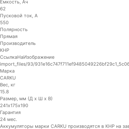
Емкость, Ач
62
Пусковой ток, А
550
Полярность
Прямая
Производитель
КНР
СсылкаНаИзображение
import_files/93/931e16c747f711ef9485049226bf29c1_5c0
Марка
CARKU
Вес, кг
15.8
Размер, мм (Д x Ш x В)
241х175х190
Гарантия
24 мес.
Аккумуляторы марки CARKU производятся в КНР на зав