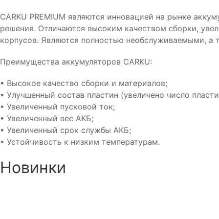
CARKU PREMIUM являются инновацией на рынке аккумул
решения. Отличаются высоким качеством сборки, уве
корпусов. Являются полностью необслуживаемыми, а 
Преимущества аккумуляторов CARKU:
• Высокое качество сборки и материалов;
• Улучшенный состав пластин (увеличено число пласти
• Увеличенный пусковой ток;
• Увеличенный вес АКБ;
• Увеличенный срок службы АКБ;
• Устойчивость к низким температурам.
Новинки
Аккумулятор DUOPEFBА 70-
Аккумулятор DUOPEF
З-R (75D23L)
СТ-60-З-R 60 Ач Обр.
8 750₽
8 390₽