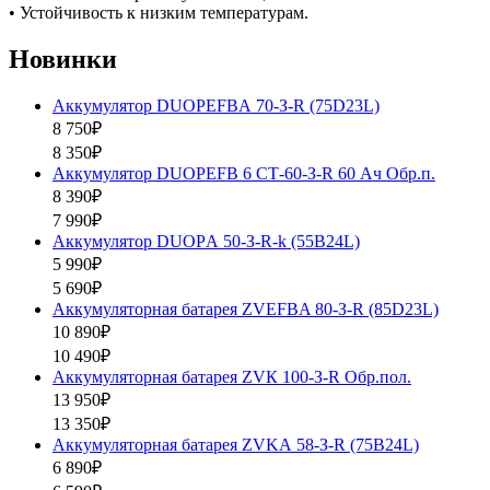
• Устойчивость к низким температурам.
Новинки
Аккумулятор DUOPEFBА 70-З-R (75D23L)
8 750₽
8 350₽
Аккумулятор DUOPEFB 6 СТ-60-З-R 60 Ач Обр.п.
8 390₽
7 990₽
Аккумулятор DUOPА 50-З-R-k (55B24L)
5 990₽
5 690₽
Аккумуляторная батарея ZVEFBA 80-З-R (85D23L)
10 890₽
10 490₽
Аккумуляторная батарея ZVК 100-З-R Обр.пол.
13 950₽
13 350₽
Аккумуляторная батарея ZVKА 58-З-R (75B24L)
6 890₽