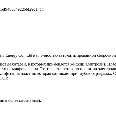
11ef9485049226bf29c1.jpg
w Energy Co., Ltd на полностью автоматизированной сборочно
цовые батареи, в которых применяется жидкий электролит. Плас
ет» из микроволокна. Этот пакет постоянно пропитан электроли
сульфатация пластин, которая возникает при глубоких разряда
STOP.
тины более массивные);