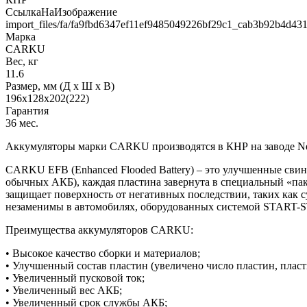
СсылкаНаИзображение
import_files/fa/fa9fbd6347ef11ef9485049226bf29c1_cab3b92b4d43
Марка
CARKU
Вес, кг
11.6
Размер, мм (Д x Ш x В)
196х128х202(222)
Гарантия
36 мес.
Аккумуляторы марки CARKU производятся в КНР на заводе Ne
CARKU EFB (Enhanced Flooded Battery) – это улучшенные свин
обычных АКБ), каждая пластина завернута в специальный «пак
защищает поверхность от негативных последствии, таких как 
незаменимы в автомобилях, оборудованных системой START-
Преимущества аккумуляторов CARKU:
• Высокое качество сборки и материалов;
• Улучшенный состав пластин (увеличено число пластин, плас
• Увеличенный пусковой ток;
• Увеличенный вес АКБ;
• Увеличенный срок службы АКБ;