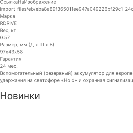
СсылкаНаИзображение
import_files/eb/eba8a89f365011ee947a049226bf29c1_24
Марка
RDRIVE
Вес, кг
0.57
Размер, мм (Д x Ш x В)
97х43х58
Гарантия
24 мес.
Вспомогательный (резервный) аккумулятор для европе
удержания на светофоре «Hold» и охранная сигнализац
Новинки
Аккумулятор DUOPEFBА 70-
Аккумулятор DUOPEF
З-R (75D23L)
СТ-60-З-R 60 Ач Обр.
8 750₽
8 390₽
8 350₽
7 990₽