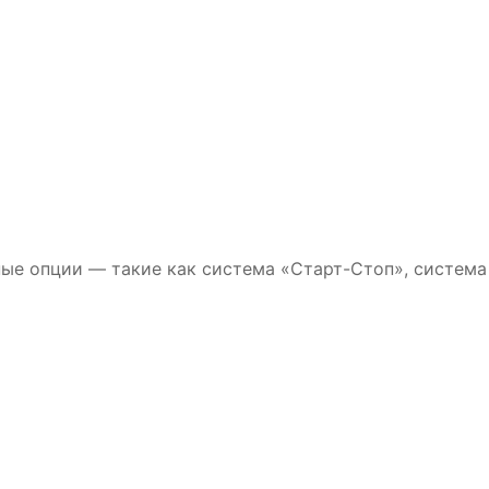
ные опции — такие как система «Старт-Стоп», система
яторная батарея
Аккумуляторная батарея ZVК
80-З-R (85D23L)
100-З-R Обр.пол.
13 950₽
13 350₽