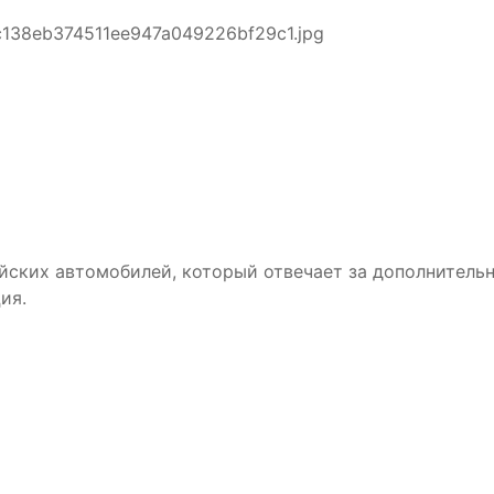
c138eb374511ee947a049226bf29c1.jpg
йских автомобилей, который отвечает за дополнитель
ия.
B 6
Аккумулятор DUOPА 50-З-R-
Аккумул
п.
k (55B24L)
ZVEFBA 
5 990₽
10 890₽
5 690₽
10 490₽