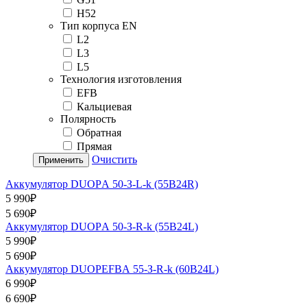
H52
Тип корпуса EN
L2
L3
L5
Технология изготовления
EFB
Кальциевая
Полярность
Обратная
Прямая
Очистить
Применить
Аккумулятор DUOPА 50-З-L-k (55B24R)
5 990₽
5 690₽
Аккумулятор DUOPА 50-З-R-k (55B24L)
5 990₽
5 690₽
Аккумулятор DUOPEFBА 55-З-R-k (60B24L)
6 990₽
6 690₽